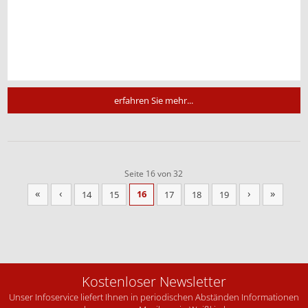
erfahren Sie mehr...
Seite 16 von 32
«
‹
›
»
16
14
15
17
18
19
Kostenloser Newsletter
Unser Infoservice liefert Ihnen in periodischen Abständen Informationen