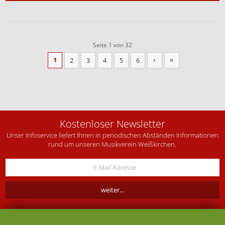
Seite 1 von 32
›
»
1
2
3
4
5
6
Kostenloser Newsletter
Unser Infoservice liefert Ihnen in periodischen Abständen Informationen
rund um unseren Musikverein Weißkirchen.