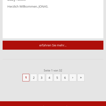
Herzlich Willkommen, JONAS.
erfahren Sie mehr...
Seite 1 von 32
›
»
1
2
3
4
5
6